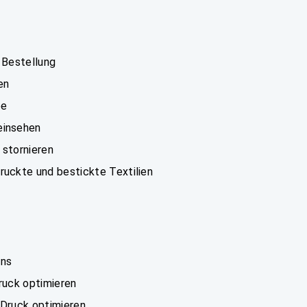
 Bestellung
en
be
einsehen
 stornieren
ruckte und bestickte Textilien
gns
Druck optimieren
 Druck optimieren