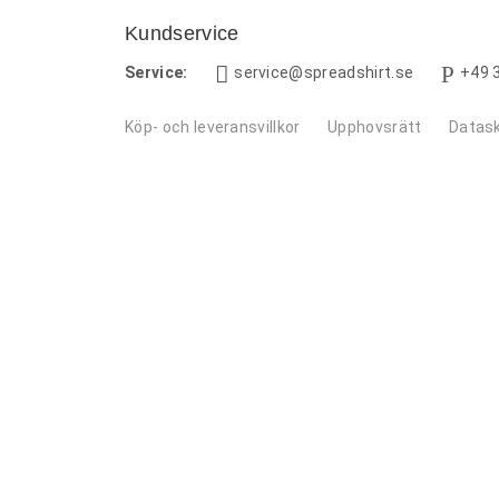
Kundservice
Service:
service@spreadshirt.se
+49 
Köp- och leveransvillkor
Upphovsrätt
Datas