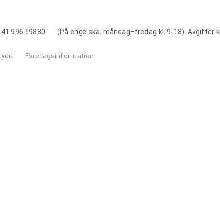
341 996 59880
(På engelska, måndag–fredag kl. 9-18). Avgifter 
kydd
Företagsinformation