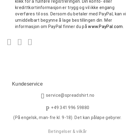
klikk for å fullføre registreringen. Din konto- eller
kredittkortinformasjon er trygg og vil ikke engang
overføres til oss. Dersom du betaler med PayPal, kan vi
umiddelbart begynne å lage bestillingen din. Mer
informasjon om PayPal finner du på
www.PayPal.com
.
Facebook
Twitter
LinkedIn
Kundeservice
service@spreadshirt.no
+49 341 996 59880
(På engelsk, man-fre kl. 9-18). Det kan påløpe gebyrer.
Betingelser & vilkår