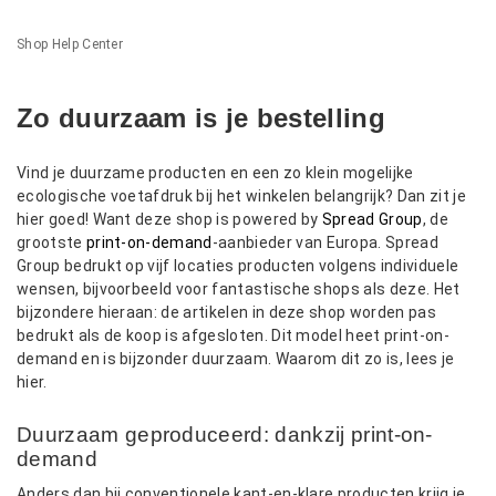
Shop Help Center
Zo duurzaam is je bestelling
Vind je duurzame producten en een zo klein mogelijke
ecologische voetafdruk bij het winkelen belangrijk? Dan zit je
hier goed! Want deze shop is powered by
Spread Group
, de
grootste
print-on-demand
-aanbieder van Europa. Spread
Group bedrukt op vijf locaties producten volgens individuele
wensen, bijvoorbeeld voor fantastische shops als deze. Het
bijzondere hieraan: de artikelen in deze shop worden pas
bedrukt als de koop is afgesloten. Dit model heet print-on-
demand en is bijzonder duurzaam. Waarom dit zo is, lees je
hier.
Duurzaam geproduceerd: dankzij print-on-
demand
Anders dan bij conventionele kant-en-klare producten krijg je