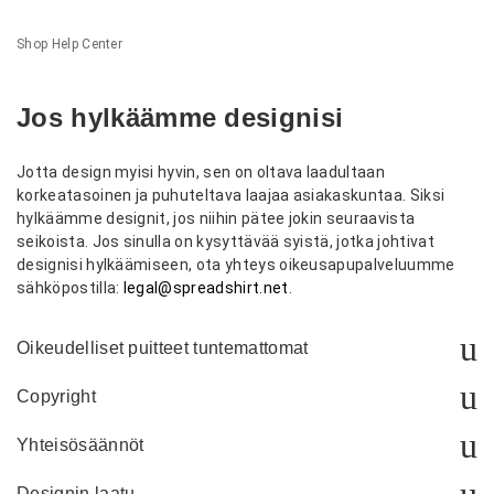
Shop Help Center
Jos hylkäämme designisi
Jotta design myisi hyvin, sen on oltava laadultaan
korkeatasoinen ja puhuteltava laajaa asiakaskuntaa. Siksi
hylkäämme designit, jos niihin pätee jokin seuraavista
seikoista. Jos sinulla on kysyttävää syistä, jotka johtivat
designisi hylkäämiseen, ota yhteys oikeusapupalveluumme
sähköpostilla:
legal@spreadshirt.net
.
Oikeudelliset puitteet tuntemattomat
Designerina voit tienata ideoillasi rahaa Spreadshirtillä.
Copyright
Meidän intressissämme on siis suojata käyttö- ja
tekijänoikeudet sinunkin etusi mukaisesti. Yleensä
Tilauspainatusten tarjoajana joudumme kantamaan erityistä
Yhteisösäännöt
pidätymme designin julkaisusta, jos löydämme sen
huolta tekijänoikeuksista. Jos painamme designeja tai
internetistä, mutta emme pysty yhdistämään sitä sinuun.
iskulauseita, jotka on suojattu kuvio- tai sanamerkkeinä, tai
Kannatamme rauhanomaista rinnakkaiseloa ja olemme
Designin laatu