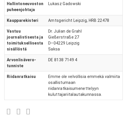
Hallintoneuvoston
Lukasz Gadowski
puheenjohtaja
Kaupparekisteri
Amtsgericht Leipzig, HRB 22478
Vastuu
Dr. Julian de Grahl
journalistisesta ja
Gießerstraße 27
toimituksellisesta
D–04229 Leipzig
sisällöstä
Saksa
Arvonlisävero-
DE 8138 7149 4
tunniste
Riidanratkaisu
Emme ole velvollisia emmekä valmiita
osallistumaan
riidanratkaisumenettelyyn
kuluttajariitalautakunnassa.
Facebook
Twitter
LinkedIn