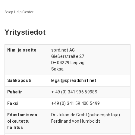
Shop Help Center
Yritystiedot
Nimi ja osoite
sprd.net AG
Gießerstraße 27
D–04229 Leipzig
Saksa
Sähköposti
legal@spreadshirt.net
Puhelin
+ 49 (0) 341 996 59989
Faksi
+49 (0) 341 59 400 5499
Edustamiseen
Dr. Julian de Grahl (puheenjohtaja)
oikeutettu
Ferdinand von Humboldt
hallitus