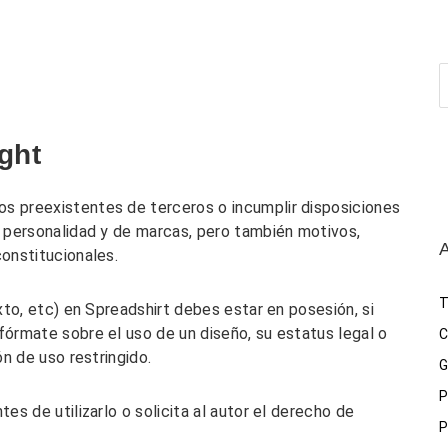
ght
os preexistentes de terceros o incumplir disposiciones
a personalidad y de marcas, pero también motivos,
A
constitucionales.
T
exto, etc) en Spreadshirt debes estar en posesión, si
fórmate sobre el uso de un diseño, su estatus legal o
C
ón de uso restringido.
G
P
tes de utilizarlo o solicita al autor el derecho de
P