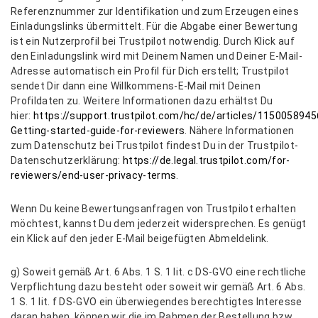
Referenznummer zur Identifikation und zum Erzeugen eines
Einladungslinks übermittelt. Für die Abgabe einer Bewertung
ist ein Nutzerprofil bei Trustpilot notwendig. Durch Klick auf
den Einladungslink wird mit Deinem Namen und Deiner E-Mail-
Adresse automatisch ein Profil für Dich erstellt; Trustpilot
sendet Dir dann eine Willkommens-E-Mail mit Deinen
Profildaten zu. Weitere Informationen dazu erhältst Du
hier:
https://support.trustpilot.com/hc/de/articles/1150058945
Getting-started-guide-for-reviewers
. Nähere Informationen
zum Datenschutz bei Trustpilot findest Du in der Trustpilot-
Datenschutzerklärung:
https://de.legal.trustpilot.com/for-
reviewers/end-user-privacy-terms
.
Wenn Du keine Bewertungsanfragen von Trustpilot erhalten
möchtest, kannst Du dem jederzeit widersprechen. Es genügt
ein Klick auf den jeder E-Mail beigefügten Abmeldelink.
g) Soweit gemäß Art. 6 Abs. 1 S. 1 lit. c DS-GVO eine rechtliche
Verpflichtung dazu besteht oder soweit wir gemäß Art. 6 Abs.
1 S. 1 lit. f DS-GVO ein überwiegendes berechtigtes Interesse
daran haben, können wir die im Rahmen der Bestellung bzw.