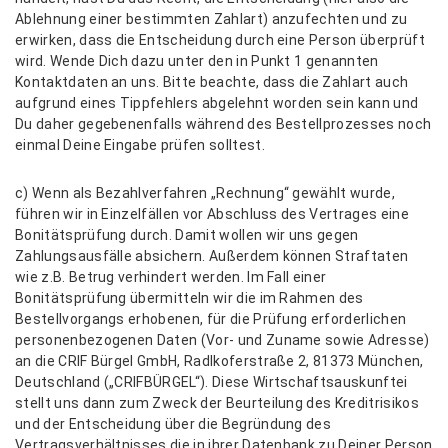
Ablehnung einer bestimmten Zahlart) anzufechten und zu
erwirken, dass die Entscheidung durch eine Person überprüft
wird. Wende Dich dazu unter den in Punkt 1 genannten
Kontaktdaten an uns. Bitte beachte, dass die Zahlart auch
aufgrund eines Tippfehlers abgelehnt worden sein kann und
Du daher gegebenenfalls während des Bestellprozesses noch
einmal Deine Eingabe prüfen solltest.
c) Wenn als Bezahlverfahren „Rechnung“ gewählt wurde,
führen wir in Einzelfällen vor Abschluss des Vertrages eine
Bonitätsprüfung durch. Damit wollen wir uns gegen
Zahlungsausfälle absichern. Außerdem können Straftaten
wie z.B. Betrug verhindert werden. Im Fall einer
Bonitätsprüfung übermitteln wir die im Rahmen des
Bestellvorgangs erhobenen, für die Prüfung erforderlichen
personenbezogenen Daten (Vor- und Zuname sowie Adresse)
an die CRIF Bürgel GmbH, Radlkoferstraße 2, 81373 München,
Deutschland („CRIFBÜRGEL“). Diese Wirtschaftsauskunftei
stellt uns dann zum Zweck der Beurteilung des Kreditrisikos
und der Entscheidung über die Begründung des
Vertragsverhältnisses die in ihrer Datenbank zu Deiner Person