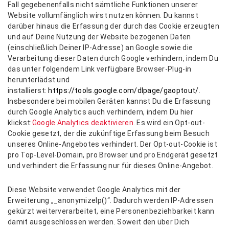
Fall gegebenenfalls nicht sämtliche Funktionen unserer
Website vollumfänglich wirst nutzen können. Du kannst
darüber hinaus die Erfassung der durch das Cookie erzeugten
und auf Deine Nutzung der Website bezogenen Daten
(einschließlich Deiner IP-Adresse) an Google sowie die
Verarbeitung dieser Daten durch Google verhindern, indem Du
das unter folgendem Link verfügbare Browser-Plug-in
herunterlädst und
installierst:
https://tools.google.com/dlpage/gaoptout/
.
Insbesondere bei mobilen Geräten kannst Du die Erfassung
durch Google Analytics auch verhindern, indem Du hier
klickst:
Google Analytics
deaktivieren
. Es wird ein Opt-out-
Cookie gesetzt, der die zukünftige Erfassung beim Besuch
unseres Online-Angebotes verhindert. Der Opt-out-Cookie ist
pro Top-Level-Domain, pro Browser und pro Endgerät gesetzt
und verhindert die Erfassung nur für dieses Online-Angebot.
Diese Website verwendet Google Analytics mit der
Erweiterung „_anonymizeIp()“. Dadurch werden IP-Adressen
gekürzt weiterverarbeitet, eine Personenbeziehbarkeit kann
damit ausgeschlossen werden. Soweit den über Dich