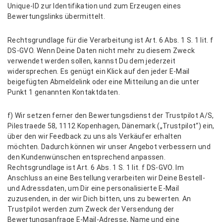
Unique-ID zur Identifikation und zum Erzeugen eines
Bewertungslinks übermittelt.
Rechtsgrundlage für die Verarbeitung ist Art. 6 Abs. 1 S. 1 lit. f
DS-GVO. Wenn Deine Daten nicht mehr zu diesem Zweck
verwendet werden sollen, kannst Du dem jederzeit
widersprechen. Es genügt ein Klick auf den jeder E-Mail
beigefügten Abmeldelink oder eine Mitteilung an die unter
Punkt 1 genannten Kontaktdaten.
f) Wir setzen ferner den Bewertungsdienst der Trustpilot A/S,
Pilestraede 58, 1112 Kopenhagen, Dänemark („Trustpilot“) ein,
über den wir Feedback zu uns als Verkäufer erhalten
möchten. Dadurch können wir unser Angebot verbessern und
den Kundenwünschen entsprechend anpassen.
Rechtsgrundlage ist Art. 6 Abs. 1 S. 1 lit. f DS-GVO. Im
Anschluss an eine Bestellung verarbeiten wir Deine Bestell-
und Adressdaten, um Dir eine personalisierte E-Mail
zuzusenden, in der wir Dich bitten, uns zu bewerten. An
Trustpilot werden zum Zweck der Versendung der
Bewertungsanfrage E-Mail-Adresse, Name und eine