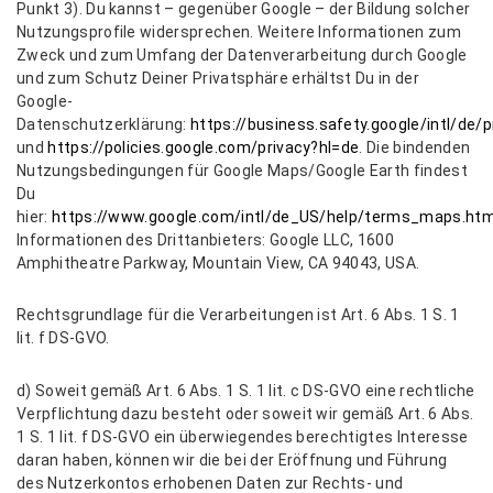
Punkt 3). Du kannst – gegenüber Google – der Bildung solcher
Nutzungsprofile widersprechen. Weitere Informationen zum
Zweck und zum Umfang der Datenverarbeitung durch Google
und zum Schutz Deiner Privatsphäre erhältst Du in der
Google-
Datenschutzerklärung:
https://business.safety.google/intl/de/p
und
https://policies.google.com/privacy?hl=de
. Die bindenden
Nutzungsbedingungen für Google Maps/Google Earth findest
Du
hier:
https://www.google.com/intl/de_US/help/terms_maps.htm
Informationen des Drittanbieters: Google LLC, 1600
Amphitheatre Parkway, Mountain View, CA 94043, USA.
Rechtsgrundlage für die Verarbeitungen ist Art. 6 Abs. 1 S. 1
lit. f DS-GVO.
d) Soweit gemäß Art. 6 Abs. 1 S. 1 lit. c DS-GVO eine rechtliche
Verpflichtung dazu besteht oder soweit wir gemäß Art. 6 Abs.
1 S. 1 lit. f DS-GVO ein überwiegendes berechtigtes Interesse
daran haben, können wir die bei der Eröffnung und Führung
des Nutzerkontos erhobenen Daten zur Rechts- und