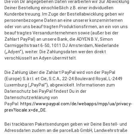
Die von Dir angegebenen Daten verarbeiten wir zur Abwicklung
Deiner Bestellung einschließlich z.B. einer individuellen
Kundenbetreuung. Im Zuge der Bestellabwicklung geben wir
personenbezogene Daten an eine unserer konzerninternen
oder von uns beauftragten Produktionsfirmen, an ein von uns
beauftragtes Versandunternehmen sowie (außer bei der
Zahlart PayPal) an unsere Bank, die ADYEN B.V., Simon
Carmiggeltstraat 6-50, 1011 DJ Amsterdam, Niederlande
(„Adyen“), weiter. Die Zahlungsdaten werden direkt
verschlüsselt an Adyen übermittelt.
Die Zahlung über die Zahlart PayPal wird von der PayPal
(Europe) S.à r.l. et Cie, S.C.A., 22-24 Boulevard Royal, L-2449
Luxemburg („PayPal“), abgewickelt. Informationen zum
Datenschutz bei PayPal findest Du in der
Datenschutzerklärung von
PayPal:
https://www.paypal.com/de/webapps/mpp/ua/privacy-
prev?locale.x=de_DE
.
Bei trackbaren Paketsendungen geben wir Deine Bestell- und
Adressdaten zudem an die parcelLab GmbH, Landwehrstraße